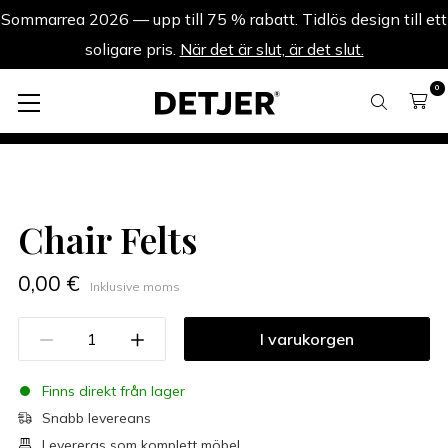
Sommarrea 2026 — upp till 75 % rabatt. Tidlös design till ett
soligare pris.
När det är slut, är det slut.
0
Chair Felts
Chair Felts
0,00 €
Inklusive moms
I varukorgen
Finns direkt från lager
Snabb levereans
Levereras som komplett möbel