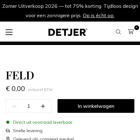
Zomer Uitverkoop 2026 — tot 75% korting. Tijdloos design
voor een zonnigere prijs.
Op is écht op.
0
FELD
FELD
€ 0,00
Inclusief BTW
In winkelwagen
Direct uit voorraad leverbaar
Snelle levering
Geleverd als compleet meubel