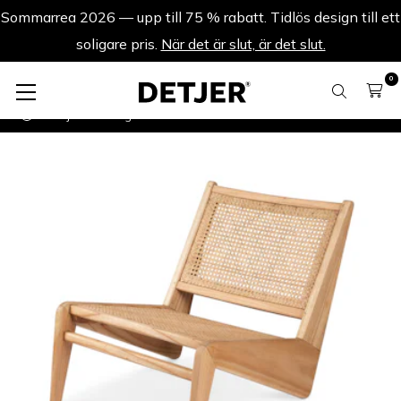
Sommarrea 2026 — upp till 75 % rabatt. Tidlös design till ett
soligare pris.
När det är slut, är det slut.
0
Fåtöljer
Kangaroo Chair - Naturell