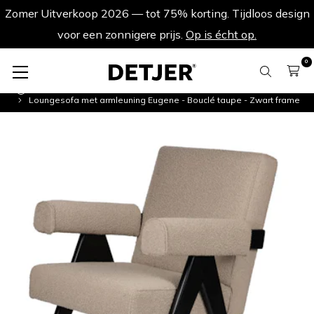
Zomer Uitverkoop 2026 — tot 75% korting. Tijdloos design
voor een zonnigere prijs.
Op is écht op.
0
Bouclé Stoelen
Loungesofa met armleuning Eugene - Bouclé taupe - Zwart frame