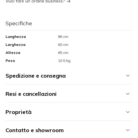
Vuoi fare un ordine business?
Specifiche
Lunghezza
86 cm
Larghezza
60 cm
Altezza
65 cm
Peso
10.5 kg
Spedizione e consegna
Resi e cancellazioni
Proprietà
Contatto e showroom