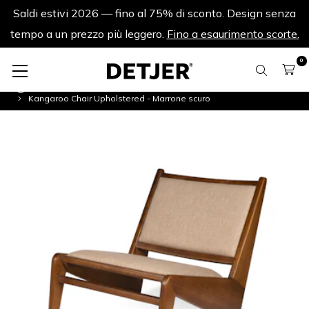
Saldi estivi 2026 — fino al 75% di sconto. Design senza
tempo a un prezzo più leggero.
Fino a esaurimento scorte.
0
Sedie da salotto
Kangaroo Chair Upholstered - Marrone scuro