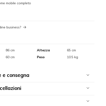
ome mobile completo
dine business?
86 cm
Altezza
65 cm
60 cm
Peso
10.5 kg
e e consegna
cellazioni