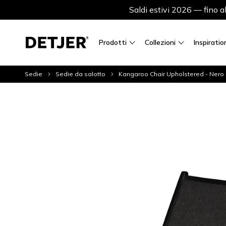
Saldi estivi 2026 — fino 
Prodotti
Collezioni
Inspiratio
Sedie
Sedie da salotto
Kangaroo Chair Upholstered - Nero