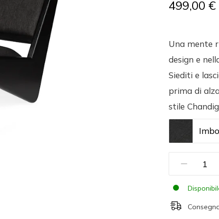
499,00 €
Una mente ri
design e nel
Siediti e las
prima di alza
stile Chandi
Imbo
Disponibi
Consegna