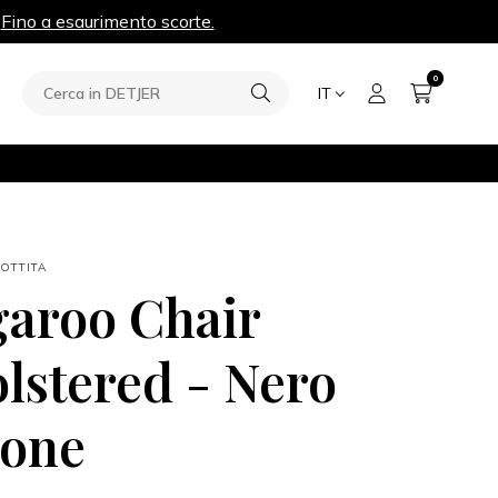
.
Fino a esaurimento scorte.
0
IT
OTTITA
aroo Chair
lstered - Nero
bone