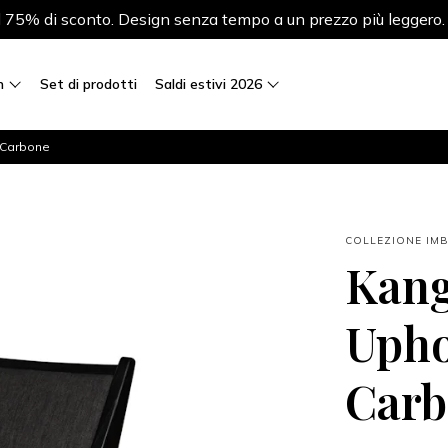
al 75% di sconto. Design senza tempo a un prezzo più leggero
n
Set di prodotti
Saldi estivi 2026
 Carbone
COLLEZIONE IMB
Kang
Upho
Car