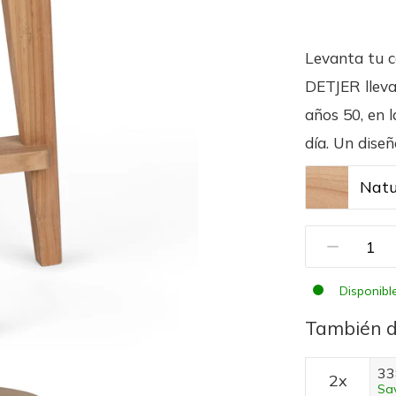
Levanta tu c
DETJER lleva
años 50, en l
día. Un dise
Natu
Disponibl
También d
33
2x
Sa