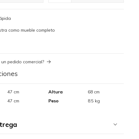
rápida
istra como mueble completo
 un pedido comercial?
ciones
47 cm
Altura
68 cm
47 cm
Peso
8.5 kg
ntrega