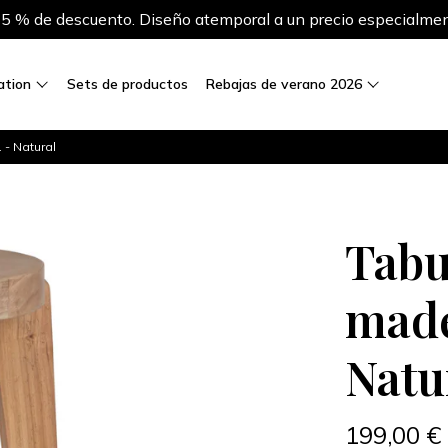
 % de descuento. Diseño atemporal a un precio especialmen
ration
Sets de productos
Rebajas de verano 2026
 - Natural
Tabu
made
Natu
199,00 €