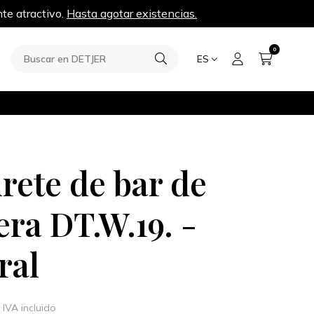
te atractivo.
Hasta agotar existencias.
0
ES
rete de bar de
ra DT.W.19. -
ral
IVA incluido