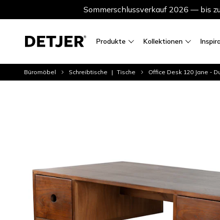
Sommerschlussverkauf 2026 — bis zu 
Produkte
Kollektionen
Inspir
Büromöbel
Schreibtische
Tische
Office Desk 120 Jane - D