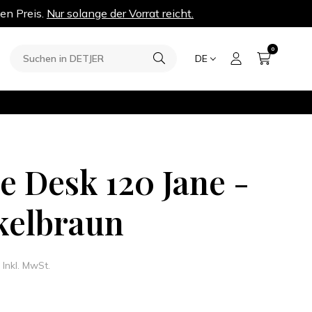
en Preis.
Nur solange der Vorrat reicht.
0
DE
ce Desk 120 Jane -
elbraun
Inkl. MwSt.