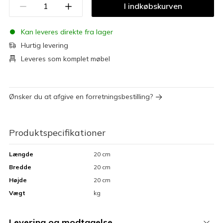
I indkøbskurven
Kan leveres direkte fra lager
Hurtig levering
Leveres som komplet møbel
Ønsker du at afgive en forretningsbestilling?
Produktspecifikationer
Længde
20 cm
Bredde
20 cm
Højde
20 cm
Vægt
kg
Levering og modtagelse