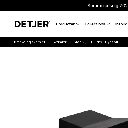
Sommerudsalg 2026 —
Produkter
Collections
Inspira
Bænke og skamler
Skamler
Stool / J.T.H. Flats - Dybsort