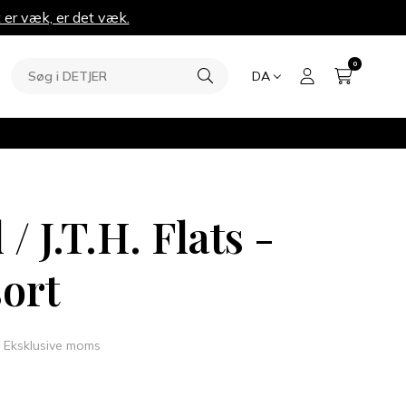
 er væk, er det væk.
0
DA
 / J.T.H. Flats -
ort
Eksklusive moms