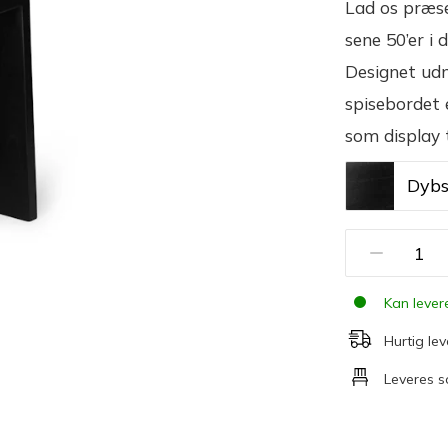
Lad os præsen
sene 50’er i 
Designet udm
spisebordet 
som display 
Dybs
Kan lever
Hurtig lev
Leveres 