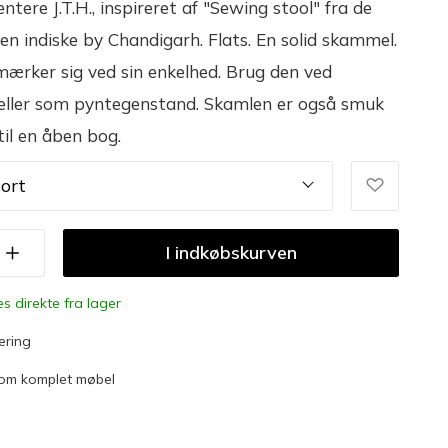
tere J.T.H., inspireret af "Sewing stool" fra de
den indiske by Chandigarh. Flats. En solid skammel.
ærker sig ved sin enkelhed. Brug den ved
eller som pyntegenstand. Skamlen er også smuk
til en åben bog.
ort
I indkøbskurven
es direkte fra lager
ering
som komplet møbel