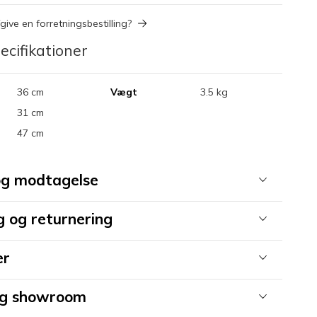
give en forretningsbestilling?
ecifikationer
36 cm
Vægt
3.5 kg
31 cm
47 cm
og modtagelse
 og returnering
er
og showroom