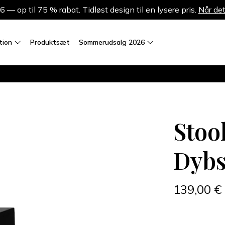
 op til 75 % rabat. Tidløst design til en lysere pris.
Når det
tion
Produktsæt
Sommerudsalg 2026
Stool
Dybs
139,00 €