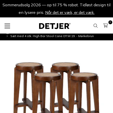
Sommerudsalg 2026 — op til 75 % rabat. Tidløst design til
en lysere pris.
Når det er væk, er det væk.
0
Produktsæt
Sæt med 4 stk. High Bar Stool Cane DT.W.19. - Mørkebrun