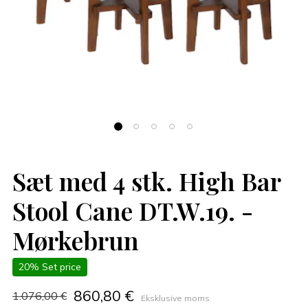
Sæt med 4 stk. High Bar
Stool Cane DT.W.19. -
Mørkebrun
20% Set price
860,80 €
1.076,00 €
Eksklusive moms