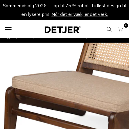
Sommerudsalg 2026 — op til 75 % rabat. Tidløst design til
en lysere pris.
Når det er væk, er det væk.
0
Hynde Kangaroo
Cushion Kangaroo - Lysebrun