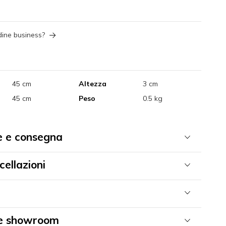
dine business?
45 cm
Altezza
3 cm
45 cm
Peso
0.5 kg
e e consegna
cellazioni
 e showroom