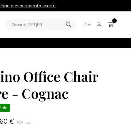
.
Fino a esaurimento scorte.
0
IT
ino Office Chair
re - Cognac
Sale
,60 €
IVA incl.