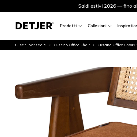
Saldi estivi 2026 — fino 
Prodotti
Collezioni
Inspiratio
Cuscini per sedie
Cuscino Office Chair
Cuscino Office Chair P