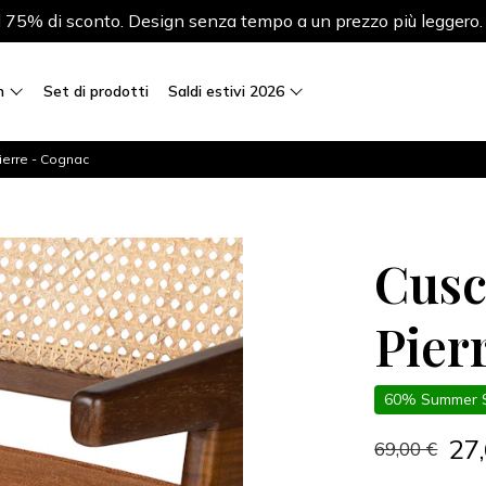
al 75% di sconto. Design senza tempo a un prezzo più leggero
n
Set di prodotti
Saldi estivi 2026
ierre - Cognac
Cusc
Pier
60% Summer 
27
69,00 €