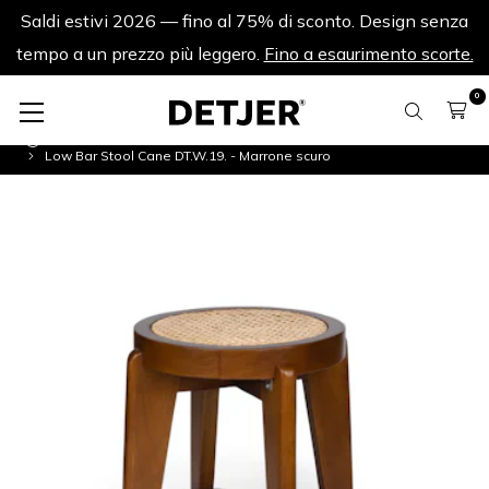
Saldi estivi 2026 — fino al 75% di sconto. Design senza
tempo a un prezzo più leggero.
Fino a esaurimento scorte.
0
Sedie Saldi estivi
Low Bar Stool Cane DT.W.19. - Marrone scuro