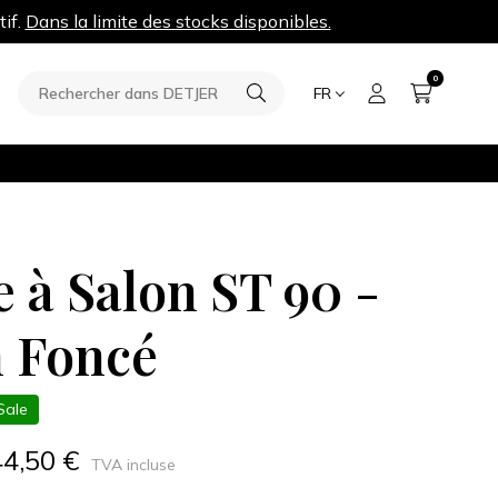
tif.
Dans la limite des stocks disponibles.
0
FR
e à Salon ST 90 -
 Foncé
Sale
44,50 €
TVA incluse