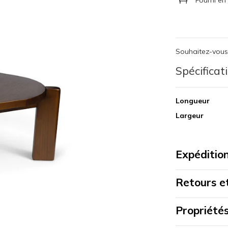
Souhaitez-vou
Spécificat
Longueur
Largeur
Expédition
Retours e
Propriété