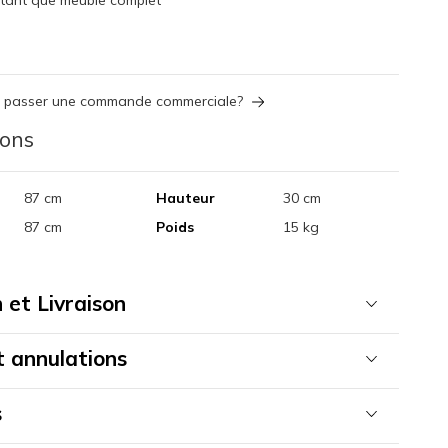
s passer une commande commerciale?
ions
87 cm
Hauteur
30 cm
87 cm
Poids
15 kg
 et Livraison
t annulations
s