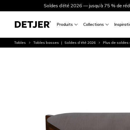
Soldes d’été 2026 — jusqu’à 75 % de rédu
Produits
Collections
Inspirat
Tables
Tables basses
Soldes d’été 2026
Plus de soldes 