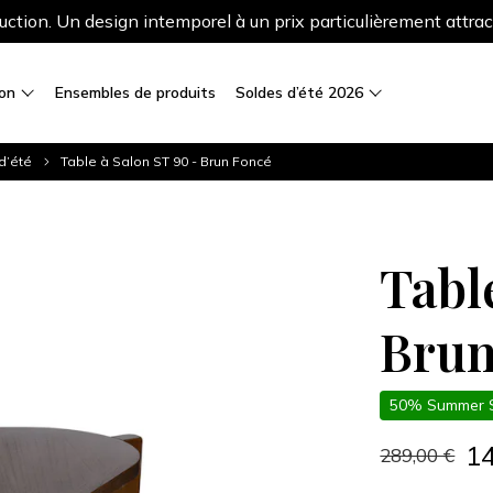
ction. Un design intemporel à un prix particulièrement attrac
ion
Ensembles de produits
Soldes d’été 2026
d’été
Table à Salon ST 90 - Brun Foncé
Tabl
Brun
50% Summer 
1
289,00 €