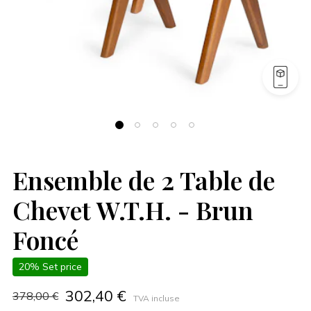
Ensemble de 2 Table de
Chevet W.T.H. - Brun
Foncé
20% Set price
302,40 €
378,00 €
TVA incluse