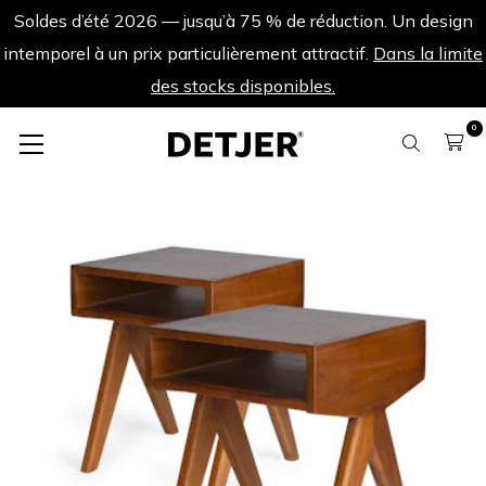
Soldes d’été 2026 — jusqu’à 75 % de réduction. Un design
intemporel à un prix particulièrement attractif.
Dans la limite
des stocks disponibles.
0
Ensembles de produits
Ensemble de 2 Table de Chevet W.T.H. - Brun Foncé