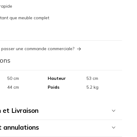
 rapide
 tant que meuble complet
s passer une commande commerciale?
ions
50 cm
Hauteur
53 cm
44 cm
Poids
5.2 kg
 et Livraison
t annulations