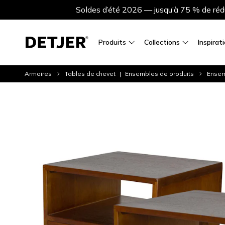
Soldes d’été 2026 — jusqu’à 75 % de rédu
Produits
Collections
Inspirat
Armoires
Tables de chevet
Ensembles de produits
Ensem