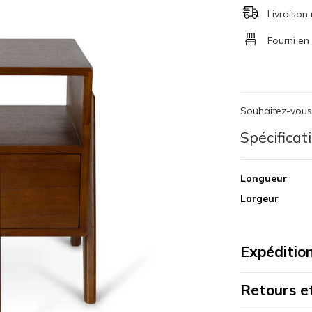
Livraison
Fourni en
Souhaitez-vou
Spécificat
Longueur
Largeur
Expédition
Retours e