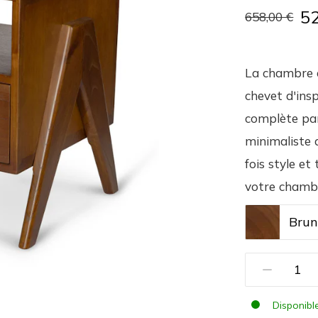
5
658,00 €
La chambre à
chevet d'insp
complète par
minimaliste 
fois style et
votre chamb
Brun
Disponibl