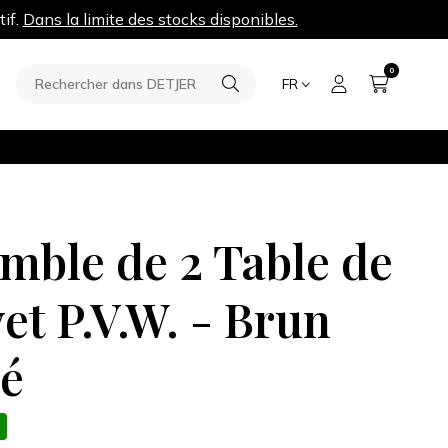
tif.
Dans la limite des stocks disponibles.
0
FR
mble de 2 Table de
et P.V.W. - Brun
é