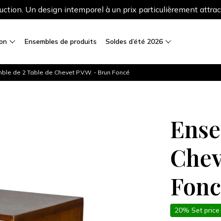
ction. Un design intemporel à un prix particulièrement attrac
ion
Ensembles de produits
Soldes d’été 2026
ble de 2 Table de Chevet P.V.W. - Brun Foncé
Ense
Chev
Fonc
20% Set price