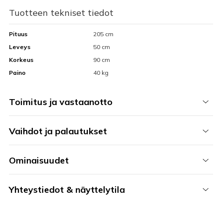
Tuotteen tekniset tiedot
Pituus
205 cm
Leveys
50 cm
Korkeus
90 cm
Paino
40 kg
Toimitus ja vastaanotto
Vaihdot ja palautukset
Ominaisuudet
Yhteystiedot & näyttelytila