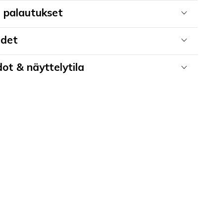
a palautukset
udet
ot & näyttelytila