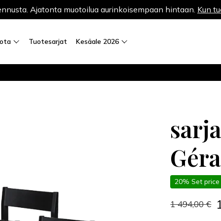
nnusta. Ajatonta muotoilua aurinkoisempaan hintaan.
Kun tu
iota
Tuotesarjat
Kesäale 2026
a
sarj
Géra
20% Set price
1 494,00 €