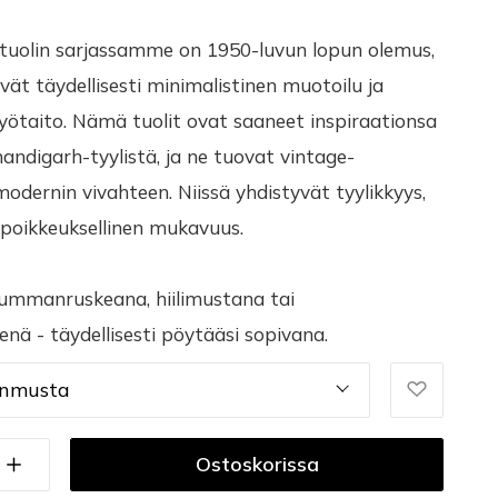
tuolin sarjassamme on 1950-luvun lopun olemus,
vät täydellisesti minimalistinen muotoilu ja
yötaito. Nämä tuolit ovat saaneet inspiraationsa
handigarh-tyylistä, ja ne tuovat vintage-
modernin vivahteen. Niissä yhdistyvät tyylikkyys,
 poikkeuksellinen mukavuus.
ummanruskeana, hiilimustana tai
enä - täydellisesti pöytääsi sopivana.
enmusta
Ostoskorissa