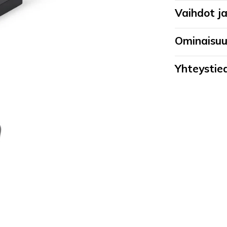
Vaihdot j
Ominaisu
Yhteystied