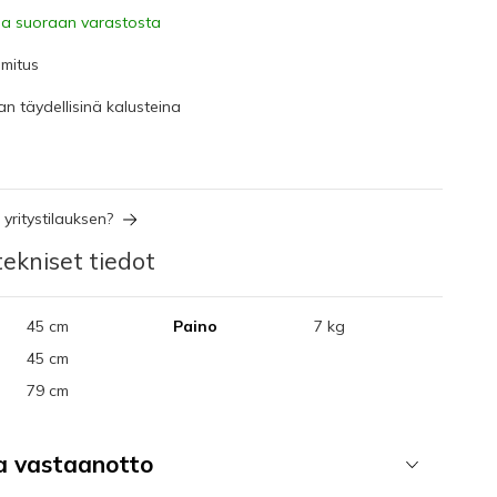
a suoraan varastosta
imitus
an täydellisinä kalusteina
yritystilauksen?
ekniset tiedot
45 cm
Paino
7 kg
45 cm
79 cm
ja vastaanotto