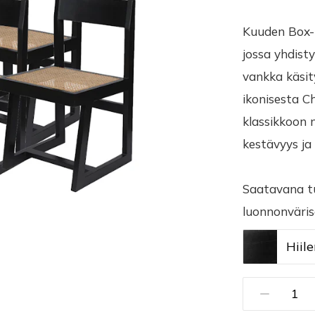
Kuuden Box-
jossa yhdisty
vankka käsit
ikonisesta C
klassikkoon 
kestävyys ja
Saatavana t
luonnonväris
Hiil