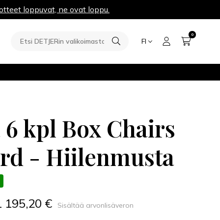
otteet loppuvat, ne ovat loppu.
0
FI
a 6 kpl Box Chairs
rd - Hiilenmusta
1 195,20 €
Sisältää arvonlisäveron