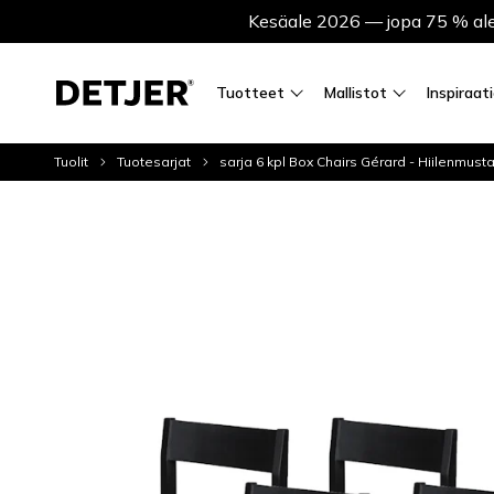
Kesäale 2026 — jopa 75 % ale
Tuotteet
Mallistot
Inspiraat
Tuolit
Tuotesarjat
sarja 6 kpl Box Chairs Gérard - Hiilenmust