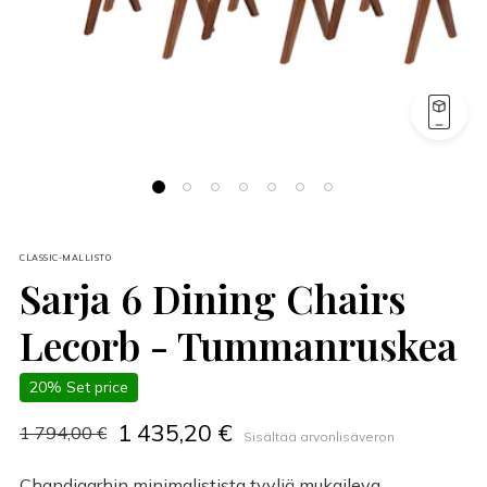
CLASSIC-MALLISTO
Sarja 6 Dining Chairs
Lecorb - Tummanruskea
20% Set price
1 435,20 €
1 794,00 €
Sisältää arvonlisäveron
Chandigarhin minimalistista tyyliä mukaileva