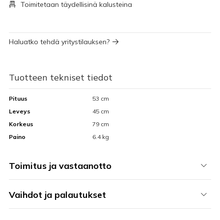
Toimitetaan täydellisinä kalusteina
Haluatko tehdä yritystilauksen?
Tuotteen tekniset tiedot
Pituus
53 cm
Leveys
45 cm
Korkeus
79 cm
Paino
6.4 kg
Toimitus ja vastaanotto
Vaihdot ja palautukset