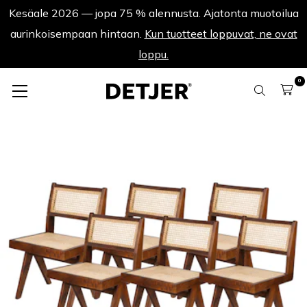
Kesäale 2026 — jopa 75 % alennusta. Ajatonta muotoilua
aurinkoisempaan hintaan.
Kun tuotteet loppuvat, ne ovat
loppu.
0
Tuotesarjat
Sarja 6 Dining Chairs Lecorb - Tummanruskea