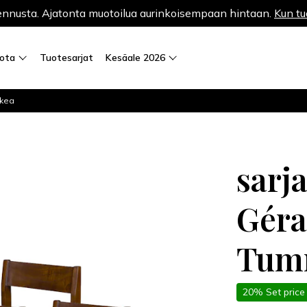
nnusta. Ajatonta muotoilua aurinkoisempaan hintaan.
Kun tu
iota
Tuotesarjat
Kesäale 2026
skea
sarj
Géra
Tum
20% Set price