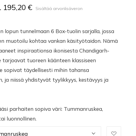
1 195,20 €
Sisältää arvonlisäveron
n lopun tunnelmaan 6 Box-tuolin sarjalla, jossa
nen muotoilu kohtaa vankan käsityötaidon. Nämä
saaneet inspiraationsa ikonisesta Chandigarh-
 ne tarjoavat tuoreen käänteen klassiseen
e sopivat täydellisesti mihin tahansa
n, ja niissä yhdistyvät tyylikkyys, kestävyys ja
ääsi parhaiten sopiva väri: Tummanruskea,
ai luonnollinen.
manruskea