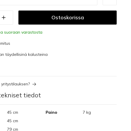
Ostoskorissa
a suoraan varastosta
imitus
an täydellisinä kalusteina
yritystilauksen?
ekniset tiedot
45 cm
Paino
7 kg
45 cm
79 cm