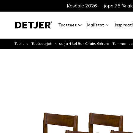
Kesäale 2026 — jopa 75 % ale
Tuotteet
Mallistot
Inspiraat
Tuolit
Tuotesarjat
sarja 4 kpl Box Chairs Gérard - Tummanru