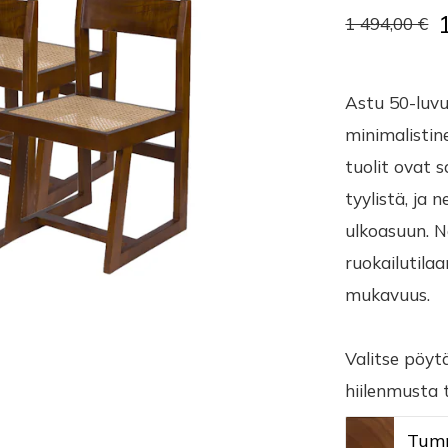
1 494,00 €
Astu 50-luvu
minimalisti
tuolit ovat 
tyylistä, ja
ulkoasuun. N
ruokailutilaa
mukavuus.
Valitse pöyt
hiilenmusta t
Tum