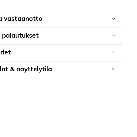
ja vastaanotto
a palautukset
udet
ot & näyttelytila