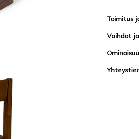
Toimitus 
Vaihdot j
Ominaisu
Yhteystied