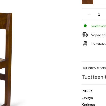
Saatavan
Nopea to
Toimiteta
Haluatko tehdä 
Tuotteen t
Pituus
Leveys
Korkeus