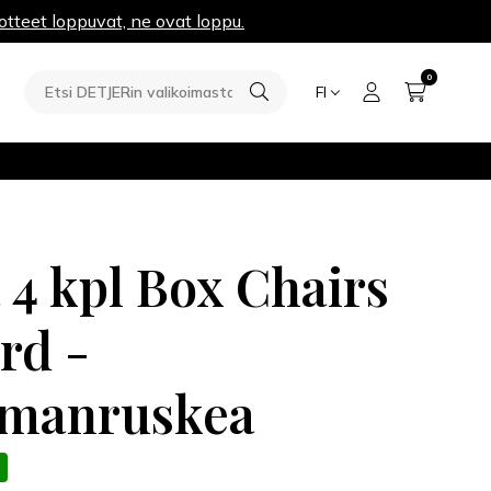
otteet loppuvat, ne ovat loppu.
0
FI
a 4 kpl Box Chairs
rd -
manruskea