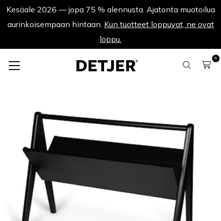
Kesäale 2026 — jopa 75 % alennusta. Ajatonta muotoilua
aurinkoisempaan hintaan.
Kun tuotteet loppuvat, ne ovat
loppu.
0
Kaapit Kesäale
Portable Book Rack Emile - Hiilenmusta