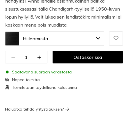
nähdyiksi. Anna lehdille asianmukainen paikka
sisustuksessasi tällä Chandigarh-tyylisellä 1950-luvun
lopun hyllyllä. Voit lukea sen lehdistäkin: minimalismi ei
koskaan mene pois muodista.
Hiilenmusta
Ostoskorissa
Saatavana suoraan varastosta
Nopea toimitus
Toimitetaan täydellisinä kalusteina
Haluatko tehdä yritystilauksen?