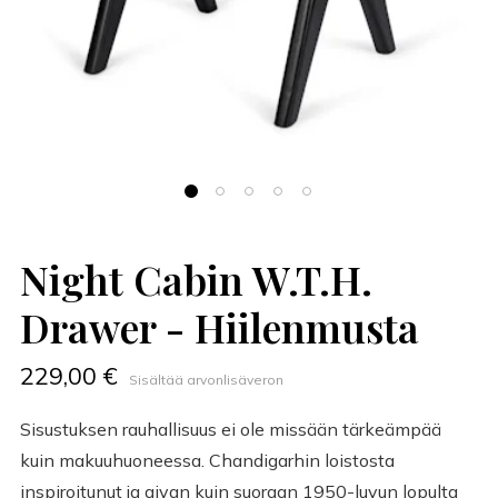
Night Cabin W.T.H.
Drawer - Hiilenmusta
229,00 €
Sisältää arvonlisäveron
Sisustuksen rauhallisuus ei ole missään tärkeämpää
kuin makuuhuoneessa. Chandigarhin loistosta
inspiroitunut ja aivan kuin suoraan 1950-luvun lopulta