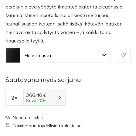
peräisin oleva yöpöytä ilmentää ajatonta eleganssia.
Minimalistisen muotoilunsa ansiosta se tarjoaa
rauhallisuuden keitaan, sekä lisäksi kätevän laatikon
hienovaraista säilytystä varten − ja kaikki tämä
ripauksella tyyliä.
Hiilenmusta
Saatavana myös sarjana
366,40 €
2x
Save 20%
Nopea toimitus
Toimitetaan täydellisinä kalusteina