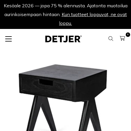
Kesäale 2026 — jopa 75 % alennusta. Ajatonta muotoilua
aurinkoisempaan hintaan.
Kun tuotteet loppuvat, ne ovat
loppu.
0
Yöpöydät
Night Cabin W.T.H. Drawer - Hiilenmusta