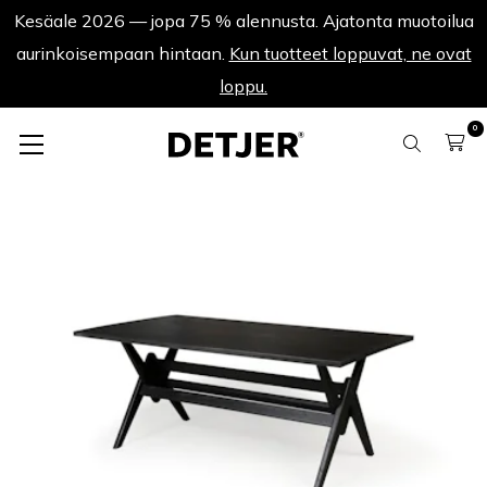
Kesäale 2026 — jopa 75 % alennusta. Ajatonta muotoilua
aurinkoisempaan hintaan.
Kun tuotteet loppuvat, ne ovat
loppu.
0
Kesäale 2026
Dining Table W.T.H. 180 - Hiilenmusta