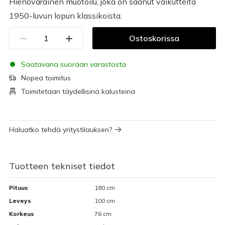
Hienovarainen muotoilu, joka on saanut vaikutteita
1950-luvun lopun klassikoista.
Ostoskorissa
Saatavana suoraan varastosta
Nopea toimitus
Toimitetaan täydellisinä kalusteina
Haluatko tehdä yritystilauksen?
Tuotteen tekniset tiedot
Pituus
180 cm
Leveys
100 cm
Korkeus
76 cm