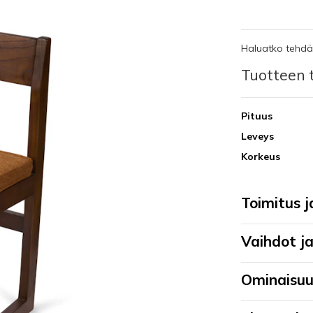
Haluatko tehdä 
Tuotteen t
Pituus
Leveys
Korkeus
Toimitus 
Vaihdot j
Ominaisu