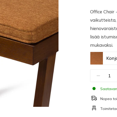
Office Chair
vaikutteista
hienovaraista
lisää istumi
mukavaksi.
Konj
Saatavan
Nopea to
Toimiteta