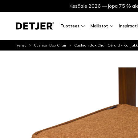
Kesäale 2026 — jopa 75 % ale
Tuotteet
Mallistot
Inspiraat
Tyynyt
Cushion Box Chair
Cushion Box Chair Gérard - Konjakk