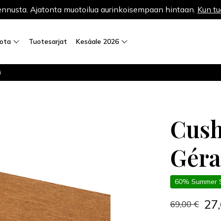
nnusta. Ajatonta muotoilua aurinkoisempaan hintaan.
Kun tu
iota
Tuotesarjat
Kesäale 2026
i
Cush
Géra
60% Summer 
27
69,00 €