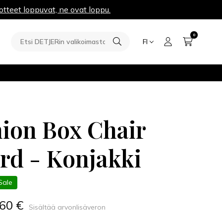
otteet loppuvat, ne ovat loppu.
0
FI
ion Box Chair
rd - Konjakki
Sale
,60 €
Sisältää arvonlisäveron