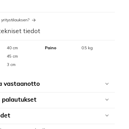
yritystilauksen?
ekniset tiedot
40 cm
Paino
0.5 kg
45 cm
3 cm
ja vastaanotto
a palautukset
udet