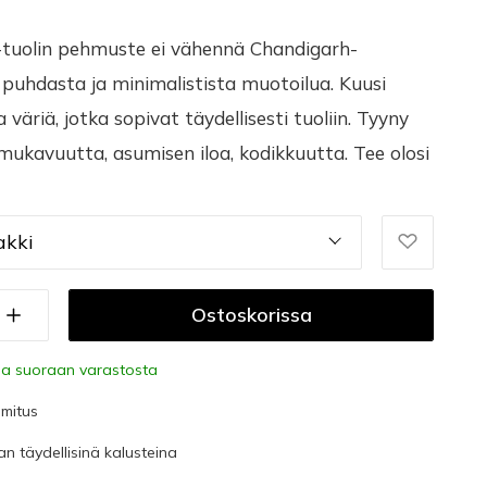
 -tuolin pehmuste ei vähennä Chandigarh-
, puhdasta ja minimalistista muotoilua. Kuusi
 väriä, jotka sopivat täydellisesti tuoliin. Tyyny
smukavuutta, asumisen iloa, kodikkuutta. Tee olosi
akki
Ostoskorissa
a suoraan varastosta
imitus
an täydellisinä kalusteina