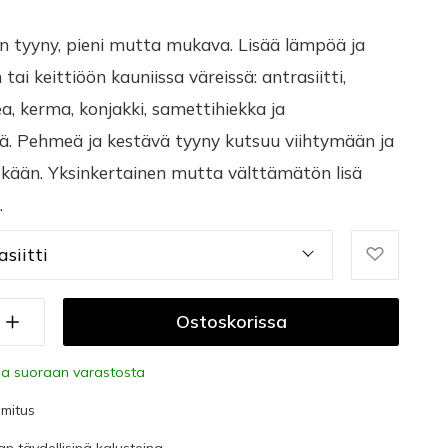
n tyyny, pieni mutta mukava. Lisää lämpöä ja
n tai keittiöön kauniissa väreissä: antrasiitti,
a, kerma, konjakki, samettihiekka ja
ä. Pehmeä ja kestävä tyyny kutsuu viihtymään ja
kään. Yksinkertainen mutta välttämätön lisä
.
siitti
Ostoskorissa
a suoraan varastosta
imitus
an täydellisinä kalusteina