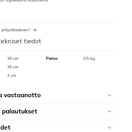
yritystilauksen?
ekniset tiedot
36 cm
Paino
0.5 kg
36 cm
3 cm
ja vastaanotto
a palautukset
udet