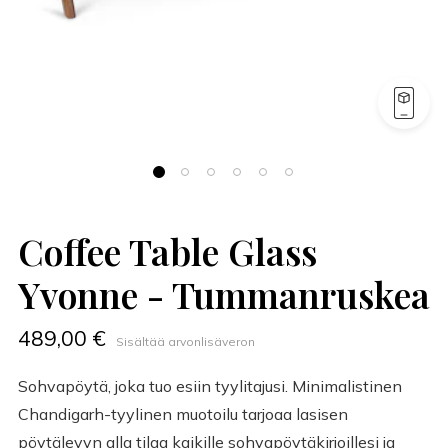
Coffee Table Glass
Yvonne - Tummanruskea
489,00 €
Sisältää arvonlisäveron
Sohvapöytä, joka tuo esiin tyylitajusi. Minimalistinen
Chandigarh-tyylinen muotoilu tarjoaa lasisen
pöytälevyn alla tilaa kaikille sohvapöytäkirjoillesi ja