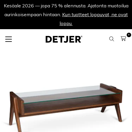
Kesäale 2026 — jopa 75 % alennusta. Ajatonta muotoilua
aurinkoisempaan hintaan.
Kun tuotteet loppuvat, ne ovat
loppu.
0
Sohvapöydät
Coffee Table Glass Yvonne - Tummanruskea