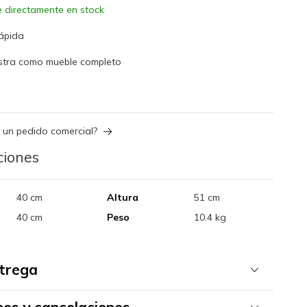
e directamente en stock
rápida
istra como mueble completo
 un pedido comercial?
ciones
40 cm
Altura
51 cm
40 cm
Peso
10.4 kg
ntrega