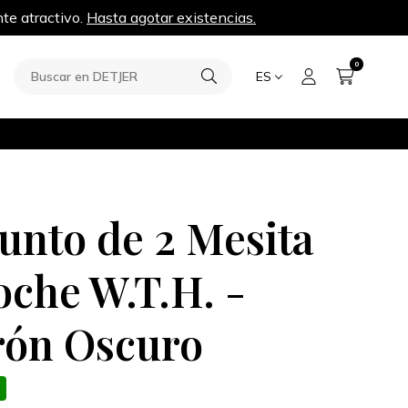
te atractivo.
Hasta agotar existencias.
0
ES
unto de 2 Mesita
oche W.T.H. -
ón Oscuro