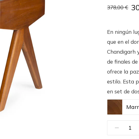
3
378,00 €
En ningún lu
que en el do
Chandigarh y
de finales de
ofrece la paz
estilo. Esta
en set de dos
Marr