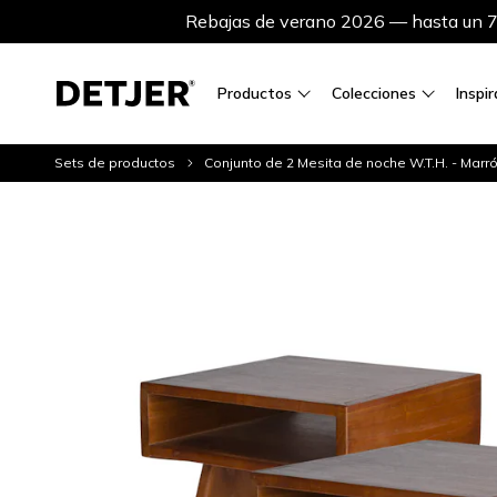
Rebajas de verano 2026 — hasta un 75
Productos
Colecciones
Inspi
Sets de productos
Conjunto de 2 Mesita de noche W.T.H. - Marr