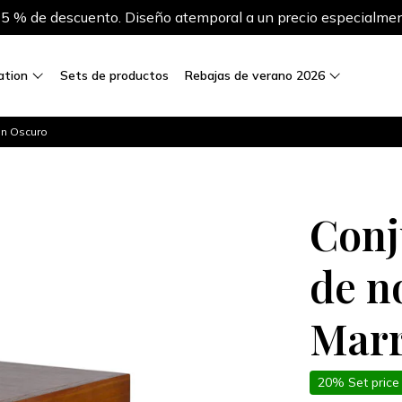
 % de descuento. Diseño atemporal a un precio especialmen
ration
Sets de productos
Rebajas de verano 2026
ón Oscuro
Conj
de n
Marr
20% Set price