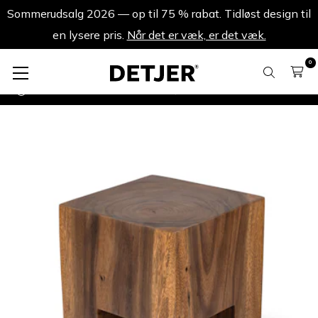
Sommerudsalg 2026 — op til 75 % rabat. Tidløst design til
en lysere pris.
Når det er væk, er det væk.
0
Skamler
Stool S.A.S. 010 M - Mørkebrun