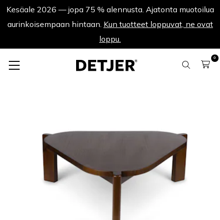
Kesäale 2026 — jopa 75 % alennusta. Ajatonta muotoilua
aurinkoisempaan hintaan.
Kun tuotteet loppuvat, ne ovat
loppu.
0
Lisää kesäale
Table à Salon ST 90 - Ruskea