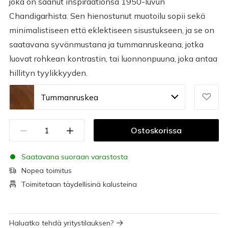
joka on saanut inspiraationsa 1950-luvun
Chandigarhista. Sen hienostunut muotoilu sopii sekä
minimalistiseen että eklektiseen sisustukseen, ja se on
saatavana syvänmustana ja tummanruskeana, jotka
luovat rohkean kontrastin, tai luonnonpuuna, joka antaa
hillityn tyylikkyyden.
Tummanruskea
Ostoskorissa
Saatavana suoraan varastosta
Nopea toimitus
Toimitetaan täydellisinä kalusteina
Haluatko tehdä yritystilauksen?