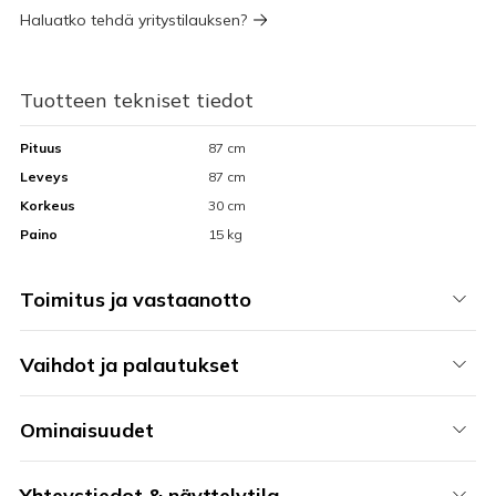
Haluatko tehdä yritystilauksen?
Tuotteen tekniset tiedot
Pituus
87 cm
Leveys
87 cm
Korkeus
30 cm
Paino
15 kg
Toimitus ja vastaanotto
Vaihdot ja palautukset
Ominaisuudet
Yhteystiedot & näyttelytila