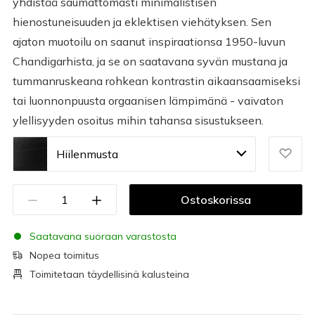
yhdistää saumattomasti minimalistisen
hienostuneisuuden ja eklektisen viehätyksen. Sen
ajaton muotoilu on saanut inspiraationsa 1950-luvun
Chandigarhista, ja se on saatavana syvän mustana ja
tummanruskeana rohkean kontrastin aikaansaamiseksi
tai luonnonpuusta orgaanisen lämpimänä - vaivaton
ylellisyyden osoitus mihin tahansa sisustukseen.
Hiilenmusta
Ostoskorissa
Saatavana suoraan varastosta
Nopea toimitus
Toimitetaan täydellisinä kalusteina