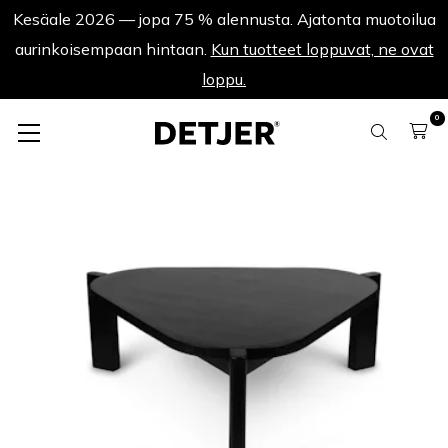
Kesäale 2026 — jopa 75 % alennusta. Ajatonta muotoilua
aurinkoisempaan hintaan.
Kun tuotteet loppuvat, ne ovat
loppu.
0
Lisää kesäale
Table à Salon ST 90 - Musta