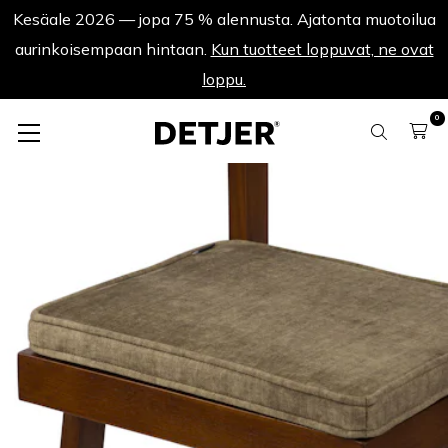
Kesäale 2026 — jopa 75 % alennusta. Ajatonta muotoilua
aurinkoisempaan hintaan.
Kun tuotteet loppuvat, ne ovat
loppu.
0
Cushion Box Chair
Cushion Box Chair Gérard - Samettivihreä